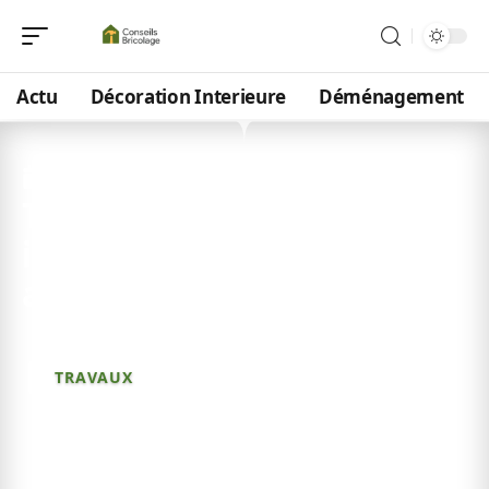
Actu
Décoration Interieure
Déménagement
19 juin 2026
Table céramique : 7
inconvénients à connaître
avant d’acheter
TRAVAUX