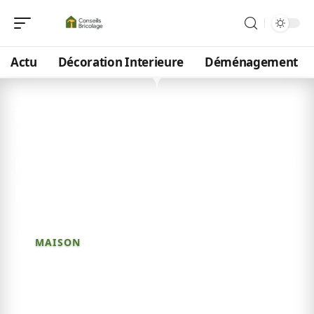
Actu
Décoration Interieure
Déménagement
3 juin 2026
Maison plain pied
moderne 150m2 : 5 astuces
pour réussir votre projet
MAISON