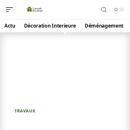
Actu
Décoration Interieure
Déménagement
4 avril 2026
Maison à vendre à
granville de particulier à
particulier : astuces à
connaître
TRAVAUX