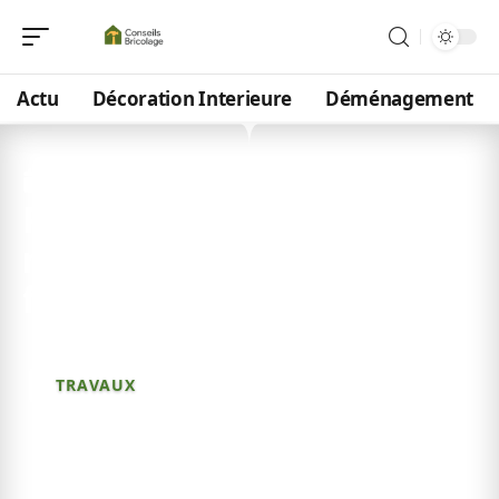
Actu
Décoration Interieure
Déménagement
5 mai 2026
Plan ossature bois gratuit :
réalisez votre projet
facilement
TRAVAUX